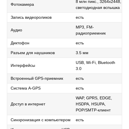
8 млн пикс., 3264x2448,
Фотокамера
светодиодная вспышка
Запись видеороликов
есть
MP3, FM-
Аудио
радиоприемник
Диктофон
есть
Разъем для наушников
3.5 мм
USB, Wi-Fi, Bluetooth
Интерфейсы
3.0
Встроенный GPS-приемник
есть
Cистема A-GPS
есть
WAP, GPRS, EDGE,
Доступ в интернет
HSDPA, HSUPA,
POP/SMTP-клиент
Синхронизация с компьютером
есть