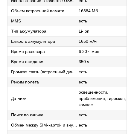
Использование в качестве USB-накопителя
есть
Объем встроенной памяти
16384 Мб
MMS
есть
Тип аккумулятора
Li-Ion
Емкость аккумулятора
1650 мАч
Время разговора
6:30 ч:мин
Время ожидания
350 ч
Громкая связь (встроенный динамик)
есть
Режим полета
есть
освещенности,
Датчики
приближения, гироскоп,
компас
Поиск по книжке
есть
Обмен между SIM-картой и внутренней памятью
есть