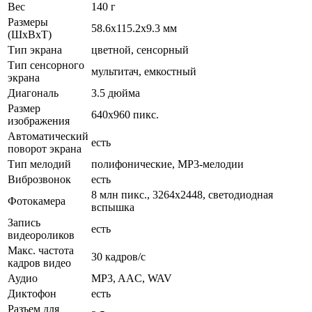
Вес
140 г
Размеры
58.6x115.2x9.3 мм
(ШxВxТ)
Тип экрана
цветной, сенсорный
Тип сенсорного
мультитач, емкостный
экрана
Диагональ
3.5 дюйма
Размер
640x960 пикс.
изображения
Автоматический
есть
поворот экрана
Тип мелодий
полифонические, MP3-мелодии
Виброзвонок
есть
8 млн пикс., 3264x2448, светодиодная
Фотокамера
вспышка
Запись
есть
видеороликов
Макс. частота
30 кадров/с
кадров видео
Аудио
MP3, AAC, WAV
Диктофон
есть
Разъем для