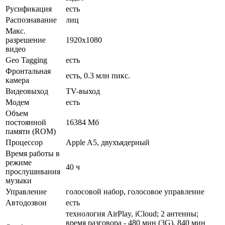
Русификация
есть
Распознавание
лиц
Макс.
разрешение
1920x1080
видео
Geo Tagging
есть
Фронтальная
есть, 0.3 млн пикс.
камера
Видеовыход
TV-выход
Модем
есть
Объем
постоянной
16384 Мб
памяти (ROM)
Процессор
Apple A5, двухъядерный
Время работы в
режиме
40 ч
прослушивания
музыки
Управление
голосовой набор, голосовое управление
Автодозвон
есть
технология AirPlay, iCloud; 2 антенны;
время разговора - 480 мин (3G), 840 мин