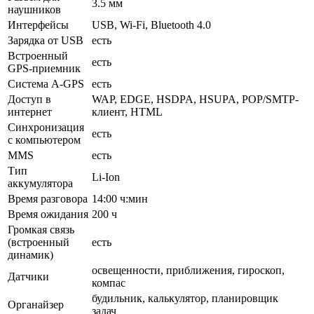
3.5 мм
наушников
Интерфейсы
USB, Wi-Fi, Bluetooth 4.0
Зарядка от USB
есть
Встроенный
есть
GPS-приемник
Cистема A-GPS
есть
Доступ в
WAP, EDGE, HSDPA, HSUPA, POP/SMTP-
интернет
клиент, HTML
Синхронизация
есть
с компьютером
MMS
есть
Тип
Li-Ion
аккумулятора
Время разговора
14:00 ч:мин
Время ожидания
200 ч
Громкая связь
(встроенный
есть
динамик)
освещенности, приближения, гироскоп,
Датчики
компас
будильник, калькулятор, планировщик
Органайзер
задач