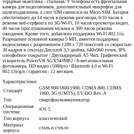
торцевая окантовка - стальная. У телефона есть фронтальная
камера для видеозвонков, дополнительный микрофон для
шумоподавления, а слот SIM сменился на Micro SIM. Батарея
обеспечивает до 14 часов в режиме разговора, 6/10 часов в
режиме веб-серфинга по 3G/Wi-Fi, 10 часов просмотра видео,
40 часов прослушивания музыки и 300 часов режима
ожидания. Кроме того, добавлена поддержка Wi-Fi 802.11n.
Разрешение основной камеры 5 МП, имеется поддержка
видеосъемки с разрешением 1280 x 720 пикселей со скоростью
30 кадров в секунду.Дисплей 3,5 дюйма, 640х960 точек, IPS,
олеофобное покрытие / Двухъядерный A5 Чип, Графический
ускоритель PowerVR SGX543MP2 / 8-мегапиксельная
фотокамера, HD видео (1080pх) / Bluetooth 4.0 и Wi-Fi
802.11b/g/n / гарантия - 12 месяцев.
Характеристики:
GSM 900/1800/1900, CDMA 800, CDMA
Стандарт
1900, 3G (UMTS), EV-DO Rev. A
Тип
смартфон/коммуникатор
Операционная
iOS 5
система
Тип корпуса
классический
Материал
сталь и стекло
корпуса