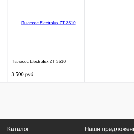
Пылесос Electrolux ZT 3510
3 500 руб
В корзину
Купить в 1 клик
К сравнению
В
В
Каталог
Наши предложен
избранное
наличии